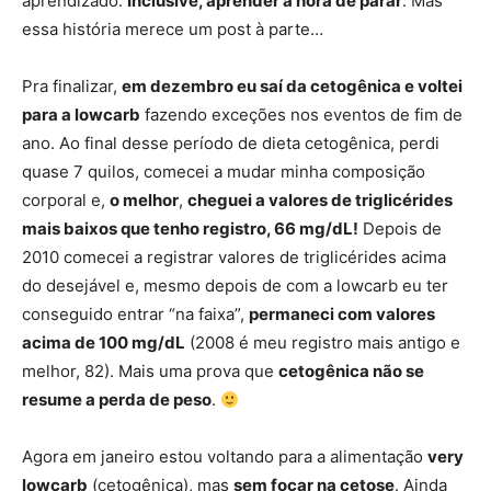
aprendizado.
Inclusive, aprender a hora de parar
. Mas
essa história merece um post à parte…
Pra finalizar,
em dezembro eu saí da cetogênica e voltei
para a lowcarb
fazendo exceções nos eventos de fim de
ano. Ao final desse período de dieta cetogênica, perdi
quase 7 quilos, comecei a mudar minha composição
corporal e,
o melhor
,
cheguei a valores de triglicérides
mais baixos que tenho registro, 66 mg/dL!
Depois de
2010 comecei a registrar valores de triglicérides acima
do desejável e, mesmo depois de com a lowcarb eu ter
conseguido entrar “na faixa”,
permaneci com valores
acima de 100 mg/dL
(2008 é meu registro mais antigo e
melhor, 82). Mais uma prova que
cetogênica não se
resume a perda de peso
.
Agora em janeiro estou voltando para a alimentação
very
lowcarb
(cetogênica), mas
sem focar na cetose
. Ainda