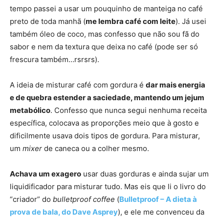
tempo passei a usar um pouquinho de manteiga no café
preto de toda manhã (
me lembra café com leite
). Já usei
também óleo de coco, mas confesso que não sou fã do
sabor e nem da textura que deixa no café (pode ser só
frescura também…rsrsrs).
A ideia de misturar café com gordura é
dar mais energia
e de quebra estender a saciedade, mantendo um jejum
metabólico
. Confesso que nunca segui nenhuma receita
específica, colocava as proporções meio que à gosto e
dificilmente usava dois tipos de gordura. Para misturar,
um
mixer
de caneca ou a colher mesmo.
Achava um exagero
usar duas gorduras e ainda sujar um
liquidificador para misturar tudo. Mas eis que li o livro do
“criador” do
bulletproof coffee
(
Bulletproof – A dieta à
prova de bala, do Dave Asprey
), e ele me convenceu da