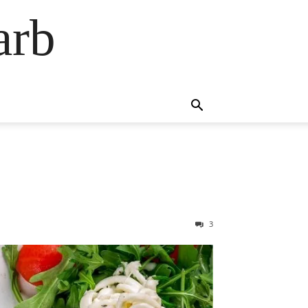
arb
3