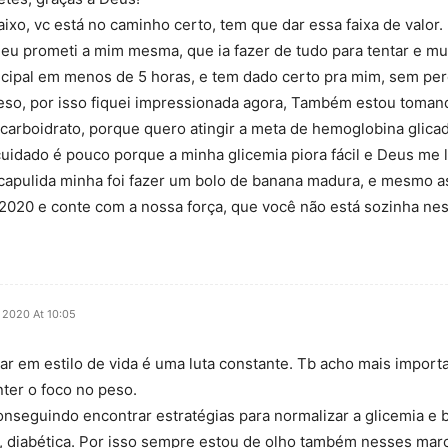
ixo, vc está no caminho certo, tem que dar essa faixa de valor.
s eu prometi a mim mesma, que ia fazer de tudo para tentar e mu
incipal em menos de 5 horas, e tem dado certo pra mim, sem pe
peso, por isso fiquei impressionada agora, Também estou tomand
 carboidrato, porque quero atingir a meta de hemoglobina glica
cuidado é pouco porque a minha glicemia piora fácil e Deus me 
escapulida minha foi fazer um bolo de banana madura, e mesmo 
z 2020 e conte com a nossa força, que você não está sozinha ne
e 2020 At 10:05
r em estilo de vida é uma luta constante. Tb acho mais importa
ter o foco no peso.
conseguindo encontrar estratégias para normalizar a glicemia e 
ha, diabética. Por isso sempre estou de olho também nesses m