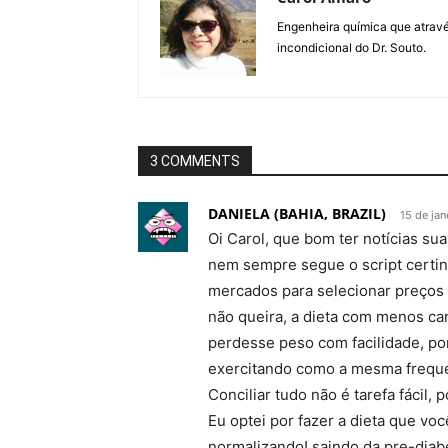
Engenheira química que através
incondicional do Dr. Souto.
3 COMMENTS
DANIELA (BAHIA, BRAZIL)
15 de ja
Oi Carol, que bom ter notícias su
nem sempre segue o script certin
mercados para selecionar preços
não queira, a dieta com menos car
perdesse peso com facilidade, p
exercitando como a mesma frequen
Conciliar tudo não é tarefa fácil, 
Eu optei por fazer a dieta que vo
normalizando! saindo da pre-diab