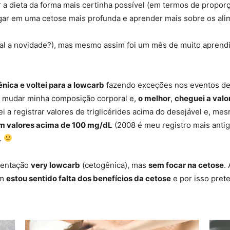
 a dieta da forma mais certinha possível (em termos de propo
egar em uma cetose mais profunda e aprender mais sobre os ali
al a novidade?), mas mesmo assim foi um mês de muito aprend
ica e voltei para a lowcarb
fazendo exceções nos eventos de f
 a mudar minha composição corporal e,
o melhor
,
cheguei a valo
a registrar valores de triglicérides acima do desejável e, me
m valores acima de 100 mg/dL
(2008 é meu registro mais antig
.
imentação
very lowcarb
(cetogênica), mas
sem focar na cetose
.
ém
estou sentido falta dos benefícios da cetose
e por isso pret