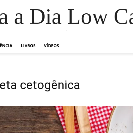
a a Dia Low C
.
IÊNCIA
LIVROS
VÍDEOS
eta cetogênica