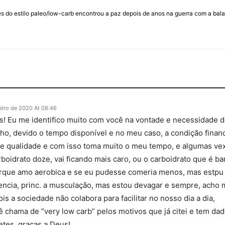
 do estilo paleo/low-carb encontrou a paz depois de anos na guerra com a balan
neiro de 2020 At 08:46
as! Eu me identifico muito com você na vontade e necessidade de 
ho, devido o tempo disponível e no meu caso, a condição finan
 e qualidade e com isso toma muito o meu tempo, e algumas ve
boidrato doze, vai ficando mais caro, ou o carboidrato que é bar
orque amo aerobica e se eu pudesse comeria menos, mas estpu
cia, princ. a musculação, mas estou devagar e sempre, acho m
pois a sociedade não colabora para facilitar no nosso dia a dia,
cê chama de ”very low carb” pelos motivos que já citei e tem dad
etes, graças a Deus!