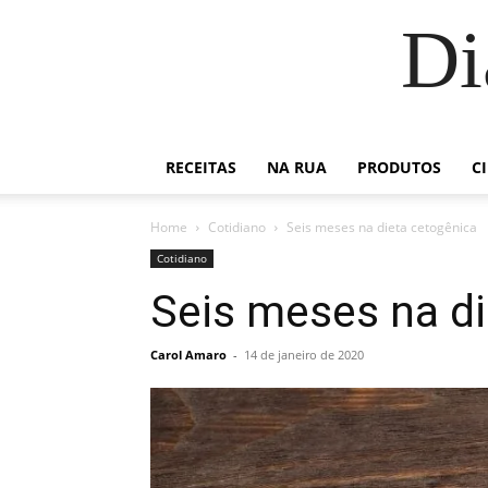
Di
RECEITAS
NA RUA
PRODUTOS
C
Home
Cotidiano
Seis meses na dieta cetogênica
Cotidiano
Seis meses na di
Carol Amaro
-
14 de janeiro de 2020