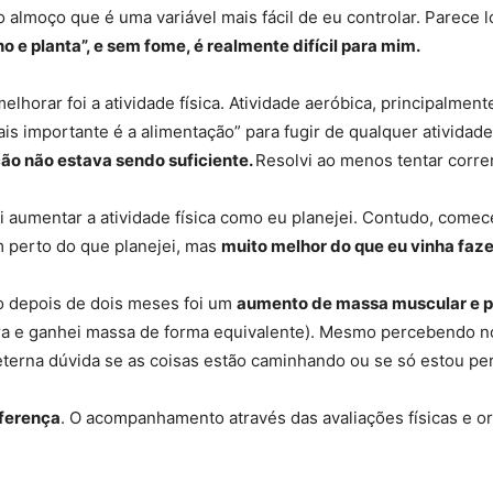
 almoço que é uma variável mais fácil de eu controlar. Parece l
 e planta”, e sem fome, é realmente difícil para mim.
horar foi a atividade física. Atividade aeróbica, principalm
ais importante é a alimentação” para fugir de qualquer ativida
ão não estava sendo suficiente.
Resolvi ao menos tentar corre
aumentar a atividade física como eu planejei. Contudo, comece
em perto do que planejei, mas
muito melhor do que eu vinha faz
o depois de dois meses foi um
aumento de massa muscular e p
ura e ganhei massa de forma equivalente). Mesmo percebendo 
 eterna dúvida se as coisas estão caminhando ou se só estou p
iferença
. O acompanhamento através das avaliações físicas e or