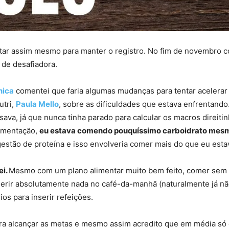
star assim mesmo para manter o registro. No fim de novembro c
 de desafiadora.
nica
comentei que faria algumas mudanças para tentar acelerar a
utri,
Paula Mello
, sobre as dificuldades que estava enfrentand
va, já que nunca tinha parado para calcular os macros direitin
limentação,
eu estava comendo pouquíssimo carboidrato mes
estão de proteína e isso envolveria comer mais do que eu est
ei.
Mesmo com um plano alimentar muito bem feito, comer sem 
erir absolutamente nada no café-da-manhã (naturalmente já nã
os para inserir refeições.
a alcançar as metas e mesmo assim acredito que em média só 