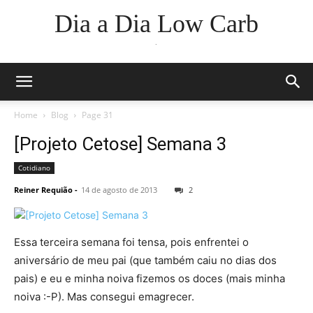
Dia a Dia Low Carb
.
Home
Blog
Page 31
[Projeto Cetose] Semana 3
Cotidiano
Reiner Requião
-
14 de agosto de 2013
2
Essa terceira semana foi tensa, pois enfrentei o
aniversário de meu pai (que também caiu no dias dos
pais) e eu e minha noiva fizemos os doces (mais minha
noiva :-P). Mas consegui emagrecer.