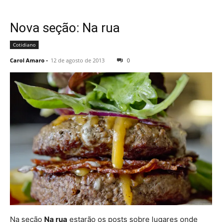
Nova seção: Na rua
Cotidiano
Carol Amaro
-
12 de agosto de 2013
0
Na seção
Na rua
estarão os posts sobre lugares onde