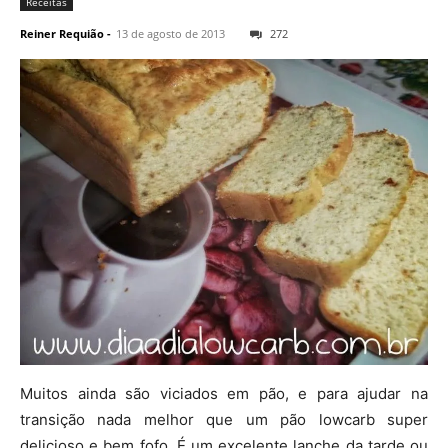
Receitas
Reiner Requião
-
13 de agosto de 2013
272
Muitos ainda são viciados em pão, e para ajudar na
transição nada melhor que um pão lowcarb super
delicioso e bem fofo. É um excelente lanche da tarde ou