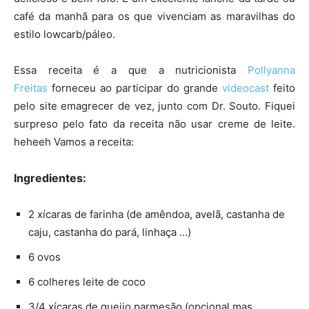
café da manhã para os que vivenciam as maravilhas do
estilo lowcarb/páleo.
Essa receita é a que a nutricionista
Pollyanna
Freitas
forneceu ao participar do grande
videocast
feito
pelo site emagrecer de vez, junto com Dr. Souto. Fiquei
surpreso pelo fato da receita não usar creme de leite.
heheeh Vamos a receita:
Ingredientes
:
2 xícaras de farinha (de amêndoa, avelã, castanha de
caju, castanha do pará, linhaça …)
6 ovos
6 colheres leite de coco
3/4 xícaras de queijo parmesão (opcional mas