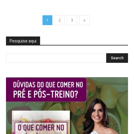
1
2
3
Pesquise aqui