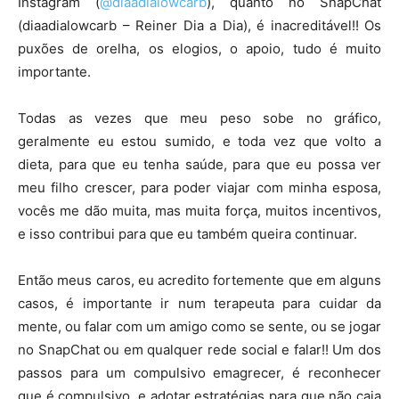
Instagram (
@diaadialowcarb
), quanto no SnapChat
(diaadialowcarb – Reiner Dia a Dia), é inacreditável!! Os
puxões de orelha, os elogios, o apoio, tudo é muito
importante.
Todas as vezes que meu peso sobe no gráfico,
geralmente eu estou sumido, e toda vez que volto a
dieta, para que eu tenha saúde, para que eu possa ver
meu filho crescer, para poder viajar com minha esposa,
vocês me dão muita, mas muita força, muitos incentivos,
e isso contribui para que eu também queira continuar.
Então meus caros, eu acredito fortemente que em alguns
casos, é importante ir num terapeuta para cuidar da
mente, ou falar com um amigo como se sente, ou se jogar
no SnapChat ou em qualquer rede social e falar!! Um dos
passos para um compulsivo emagrecer, é reconhecer
que é compulsivo, e adotar estratégias para que não caia