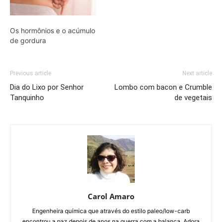
Os hormônios e o acúmulo
de gordura
Previous article
Next article
Dia do Lixo por Senhor
Lombo com bacon e Crumble
Tanquinho
de vegetais
Carol Amaro
Engenheira química que através do estilo paleo/low-carb
encontrou a paz depois de anos na guerra com a balança. Adora