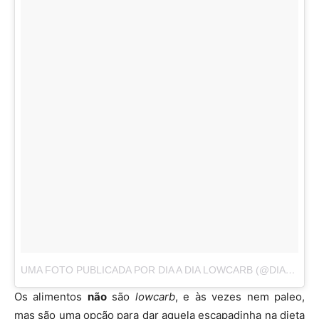
UMA FOTO PUBLICADA POR DIA A DIA LOWCARB (@DIAADIALOWCARB)
Os alimentos
não
são
lowcarb
, e às vezes nem paleo,
mas são uma opção para dar aquela escapadinha na dieta