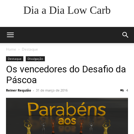
Dia a Dia Low Carb
.
Home
Destaque
Destaque
Divulgação
Os vencedores do Desafio da
Páscoa
Reiner Requião
-
31 de março de 2016
4