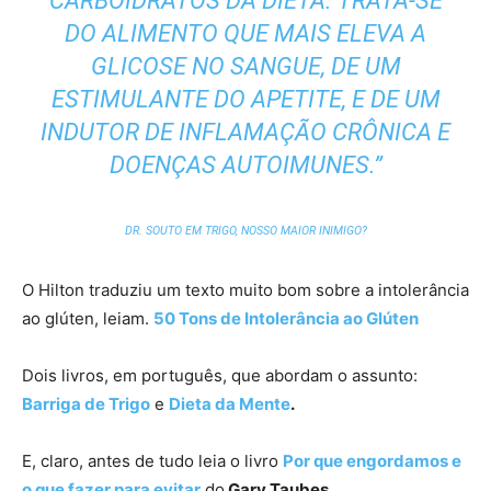
CARBOIDRATOS DA DIETA. TRATA-SE
DO ALIMENTO QUE MAIS ELEVA A
GLICOSE NO SANGUE, DE UM
ESTIMULANTE DO APETITE, E DE UM
INDUTOR DE INFLAMAÇÃO CRÔNICA E
DOENÇAS AUTOIMUNES.”
DR. SOUTO EM
TRIGO, NOSSO MAIOR INIMIGO?
O Hilton traduziu um texto muito bom sobre a intolerância
ao glúten, leiam.
50 Tons de Intolerância ao Glúten
Dois livros, em português, que abordam o assunto:
Barriga de Trigo
e
Dieta da Mente
.
E, claro, antes de tudo leia o livro
Por que engordamos e
o que fazer para evitar
do
Gary Taubes
.