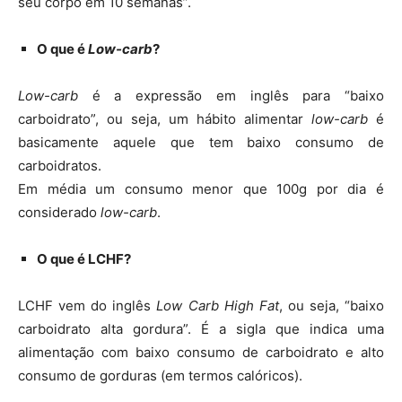
seu corpo em 10 semanas”.
O que é
Low-carb
?
Low-carb
é a expressão em inglês para “baixo
carboidrato”, ou seja, um hábito alimentar
low-carb
é
basicamente aquele que tem baixo consumo de
carboidratos.
Em média um consumo menor que 100g por dia é
considerado
low-carb
.
O que é LCHF?
LCHF vem do inglês
Low Carb High Fat
, ou seja, “baixo
carboidrato alta gordura”. É a sigla que indica uma
alimentação com baixo consumo de carboidrato e alto
consumo de gorduras (em termos calóricos).