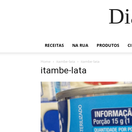
Di
RECEITAS
NA RUA
PRODUTOS
C
Home
itambe-lata
itambe-lata
itambe-lata